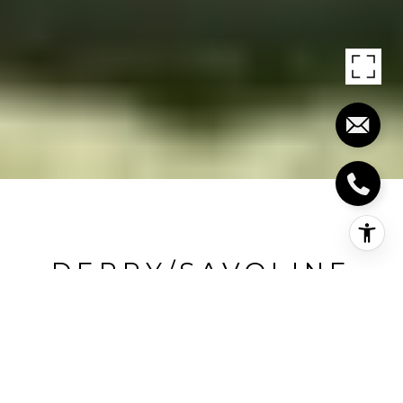
DERRY/SAVOLINE
Derry/Savoline, Milton, CA